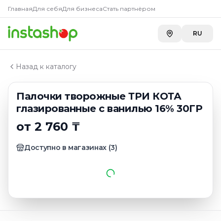
Купить
Палочки творожные 
Главная
Главная
Для себя
Для бизнеса
Стать партнёром
Каталог
Carefood
—
2 760 ₸
Сырки творожные
RU
Toimart
—
3 019 ₸
Палочки творожные ТРИ КОТА глазированные с ван
Назад к каталогу
Палочки творожные ТРИ КОТА
глазированные с ванилью 16% 30ГР
от 2 760 ₸
Доступно в магазинах
(
3
)