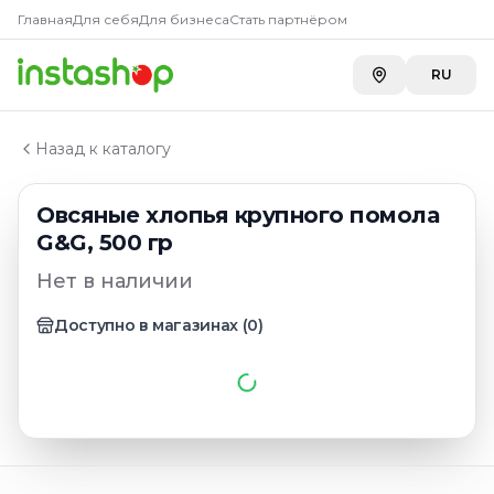
Главная
Главная
Для себя
Для бизнеса
Стать партнёром
Каталог
Каши для варки
RU
Овсяные хлопья крупного помола G&G, 500 гр
Назад к каталогу
Овсяные хлопья крупного помола
G&G, 500 гр
Нет в наличии
Доступно в магазинах
(
0
)