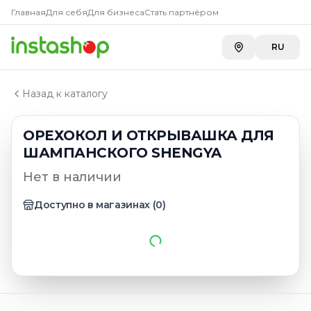
Главная
Главная
Для себя
Для бизнеса
Стать партнёром
Каталог
Предметы кухонные
RU
ОРЕХОКОЛ И ОТКРЫВАШКА ДЛЯ ШАМПАНСКОГО S
Назад к каталогу
ОРЕХОКОЛ И ОТКРЫВАШКА ДЛЯ
ШАМПАНСКОГО SHENGYA
Нет в наличии
Доступно в магазинах
(
0
)