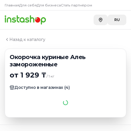
Купить
Окорочка куриные 
Главная
Главная
Для себя
Для бизнеса
Стать партнёром
Каталог
METRO г. Шымкент
—
1 929 ₸
Окорочка
RU
Окорочка куриные Алеь замороженные
Назад к каталогу
Окорочка куриные Алеь
замороженные
от 1 929 ₸
/
1
кг
Доступно в магазинах
(
4
)