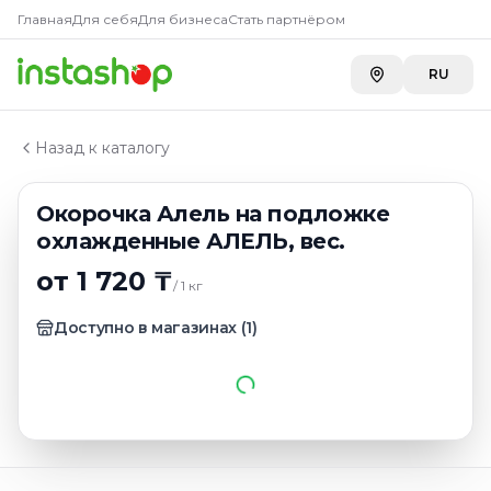
Главная
Главная
Для себя
Для бизнеса
Стать партнёром
Каталог
Окорочка
RU
Окорочка Алель на подложке охлажденные АЛЕЛЬ, 
Назад к каталогу
Окорочка Алель на подложке
охлажденные АЛЕЛЬ, вес.
от 1 720 ₸
/
1
кг
Доступно в магазинах
(
1
)