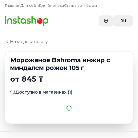
Главная
Главная
Для себя
Для бизнеса
Стать партнёром
Каталог
В вафельном стаканчике
RU
Мороженое Bahroma инжир с миндалем рожок 105 г
Назад к каталогу
Мороженое Bahroma инжир с
миндалем рожок 105 г
от 845 ₸
Доступно в магазинах
(
1
)