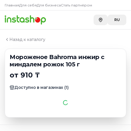
Купить
Мороженое Bahroma 
Главная
Главная
Для себя
Для бизнеса
Стать партнёром
Каталог
A-Store на Кенесары Хана
—
910 ₸
В вафельном стаканчике
RU
Мороженое Bahroma инжир с миндалем рожок 105 г
Назад к каталогу
Мороженое Bahroma инжир с
миндалем рожок 105 г
от 910 ₸
Доступно в магазинах
(
1
)