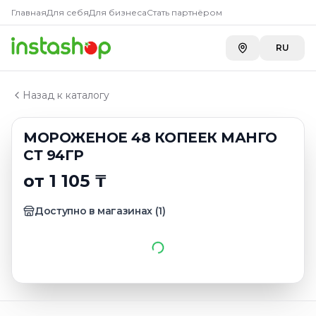
Главная
Главная
Для себя
Для бизнеса
Стать партнёром
Каталог
В вафельном стаканчике
RU
МОРОЖЕНОЕ 48 КОПЕЕК МАНГО СТ 94ГР
Назад к каталогу
МОРОЖЕНОЕ 48 КОПЕЕК МАНГО
СТ 94ГР
от 1 105 ₸
Доступно в магазинах
(
1
)