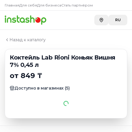
Купить
Коктейль Lab Rioni 
Главная
Главная
Для себя
Для бизнеса
Стать партнёром
Каталог
Toimart
—
849 ₸
Алко коктейли
RU
A-Store ADK River
—
950 ₸
Коктейль Lab Rioni Коньяк Вишня 7% 0,45 л
A-Store ADK на Бажова
—
950 ₸
Carefood
—
1 199 ₸
Назад к каталогу
Коктейль Lab Rioni Коньяк Вишня
7% 0,45 л
от 849 ₸
Доступно в магазинах
(
5
)