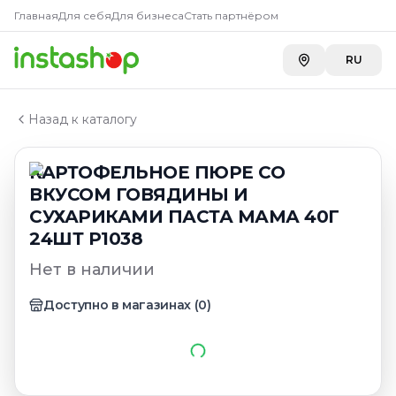
Главная
Главная
Для себя
Для бизнеса
Стать партнёром
Каталог
КАРТОФЕЛЬНОЕ ПЮРЕ СО ВКУСОМ ГОВЯДИНЫ И СУ
RU
Назад к каталогу
КАРТОФЕЛЬНОЕ ПЮРЕ СО
ВКУСОМ ГОВЯДИНЫ И
СУХАРИКАМИ ПАСТА МАМА 40Г
24ШТ Р1038
Нет в наличии
Доступно в магазинах
(
0
)