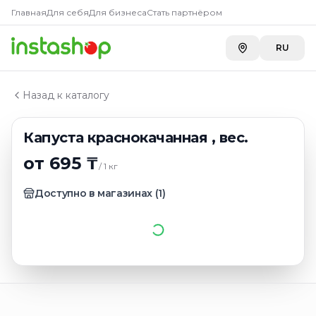
Купить
Капуста краснокачан
Главная
Главная
Для себя
Для бизнеса
Стать партнёром
Каталог
Toimart
—
695 ₸
Овощи
RU
Капуста краснокачанная , вес.
Назад к каталогу
Капуста краснокачанная , вес.
от 695 ₸
/
1
кг
Доступно в магазинах
(
1
)