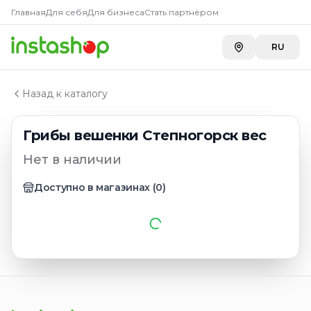
Главная
Главная
Для себя
Для бизнеса
Стать партнёром
Каталог
Грибы
RU
Грибы вешенки Степногорск вес
Назад к каталогу
Грибы вешенки Степногорск вес
Нет в наличии
Доступно в магазинах
(
0
)