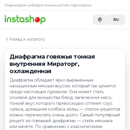
Главная
Главная
Для себя
Для бизнеса
Стать партнёром
Каталог
Субпродукты мясные
RU
Диафрагма говяжья тонкая внутренняя Мираторг, о
Назад к каталогу
Диафрагма говяжья тонкая
внутренняя Мираторг,
охлажденная
Диафрагма обладает ярко выраженным
насыщенным мясным вкусом, который так ценится
среди настоящих гурманов. Она может стать
основой для множества блюд: запеченное мясо,
тонкий вкус которого превосходно оттенит соус
сальса, домашняя колбаса зельц — список рецептов
можно перечислять очень долго. Самый популярный
рецепт из говяжьей диафрагмы — стейк мясника
или мачете. По сравнению с классическими