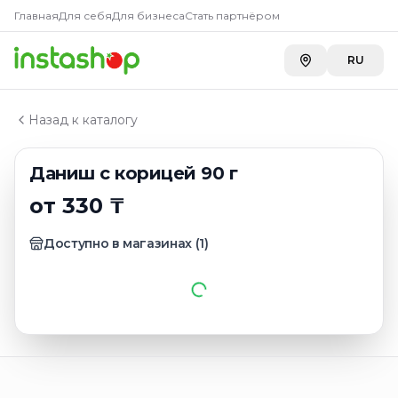
Купить
Даниш с корицей 90
Главная
Главная
Для себя
Для бизнеса
Стать партнёром
Каталог
A-Store ТРК "ADK" на Сатпаева
—
330 ₸
Выпечка
RU
Даниш с корицей 90 г
Назад к каталогу
Даниш с корицей 90 г
от 330 ₸
Доступно в магазинах
(
1
)