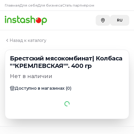
Главная
Главная
Для себя
Для бизнеса
Стать партнёром
Каталог
Колбаса копченая, полукопченая, сырокопченая
RU
Брестский мясокомбинат| Колбаса ""КРЕМЛЕВСКАЯ""
Назад к каталогу
Брестский мясокомбинат| Колбаса
""КРЕМЛЕВСКАЯ"". 400 гр
Нет в наличии
Доступно в магазинах
(
0
)