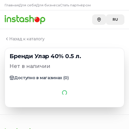
Главная
Главная
Для себя
Для бизнеса
Стать партнёром
Каталог
Бренди
RU
Бренди Улар 40% 0.5 л.
Назад к каталогу
Бренди Улар 40% 0.5 л.
Нет в наличии
Доступно в магазинах
(
0
)