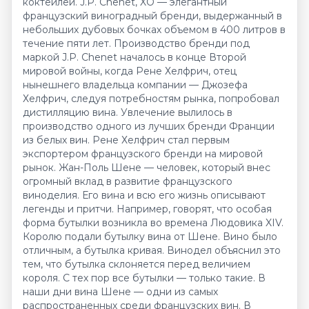
коктейлей. J.P. Chenet, XO — элегантный
французский виноградный бренди, выдержанный в
небольших дубовых бочках объемом в 400 литров в
течение пяти лет. Производство бренди под
маркой J.P. Chenet началось в конце Второй
мировой войны, когда Рене Хелфрич, отец
нынешнего владельца компании — Джозефа
Хелфрич, следуя потребностям рынка, попробовал
дистилляцию вина. Увлечение вылилось в
производство одного из лучших бренди Франции
из белых вин. Рене Хелфрич стал первым
экспортером французского бренди на мировой
рынок. Жан-Поль Шене — человек, который внес
огромный вклад в развитие французского
виноделия. Его вина и всю его жизнь описывают
легенды и притчи. Например, говорят, что особая
форма бутылки возникла во времена Людовика XIV.
Королю подали бутылку вина от Шене. Вино было
отличным, а бутылка кривая. Винодел объяснил это
тем, что бутылка склоняется перед величием
короля. С тех пор все бутылки — только такие. В
наши дни вина Шене — одни из самых
распространенных среди французских вин. В