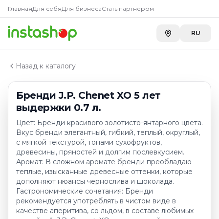
Главная
Главная
Для себя
Для бизнеса
Стать партнёром
Каталог
Бренди
RU
Бренди J.P. Chenet XO 5 лет выдержки 0.7 л.
Назад к каталогу
Бренди J.P. Chenet XO 5 лет
выдержки 0.7 л.
Цвет: Бренди красивого золотисто-янтарного цвета.
Вкус бренди элегантный, гибкий, теплый, округлый,
с мягкой текстурой, тонами сухофруктов,
древесины, пряностей и долгим послевкусием.
Аромат: В сложном аромате бренди преобладаю
теплые, изысканные древесные оттенки, которые
дополняют нюансы чернослива и шоколада.
Гастрономические сочетания: Бренди
рекомендуется употреблять в чистом виде в
качестве аперитива, со льдом, в составе любимых