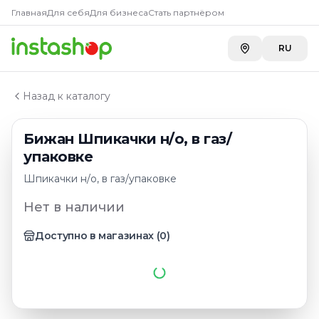
Главная
Главная
Для себя
Для бизнеса
Стать партнёром
Каталог
Шпикачки
RU
Бижан Шпикачки н/о, в газ/упаковке
Назад к каталогу
Бижан Шпикачки н/о, в газ/
упаковке
Шпикачки н/о, в газ/упаковке
Нет в наличии
Доступно в магазинах
(
0
)