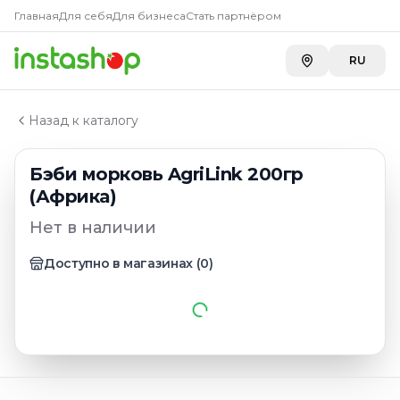
Главная
Главная
Для себя
Для бизнеса
Стать партнёром
Каталог
Овощи
RU
Бэби морковь AgriLink 200гр (Африка)
Назад к каталогу
Бэби морковь AgriLink 200гр
(Африка)
Нет в наличии
Доступно в магазинах
(
0
)