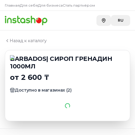
Купить
BARBADOS| СИРОП 
Главная
Главная
Для себя
Для бизнеса
Стать партнёром
Каталог
Carefood
—
2 660 ₸
Сиропы, топпинги
RU
BARBADOS| СИРОП ГРЕНАДИН 1000МЛ
Назад к каталогу
BARBADOS| СИРОП ГРЕНАДИН
1000МЛ
от 2 600 ₸
Доступно в магазинах
(
2
)