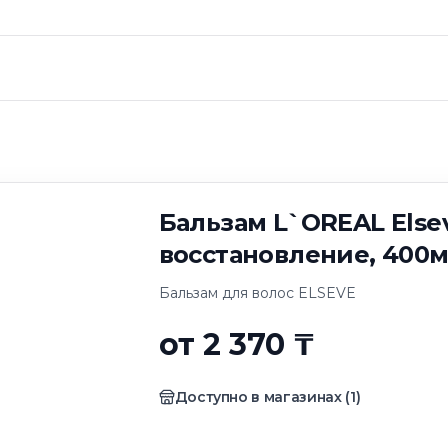
`OREAL Elseve По
00мл
Бальзам L`OREAL Else
восстановление, 400
Бальзам для волос ELSEVE
от 2 370 ₸
Доступно в магазинах
(
1
)