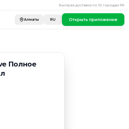
лное восстановл
Быстрая доставка по 10 городам РК
Открыть приложение
Алматы
RU
ve Полное
мл