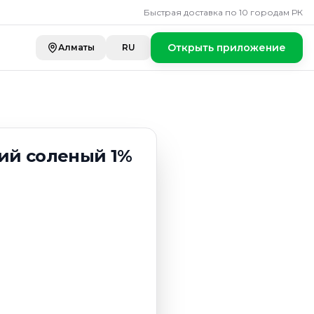
еный 1% 0,3 л.
Быстрая доставка по 10 городам РК
Открыть приложение
Алматы
RU
кий соленый 1%