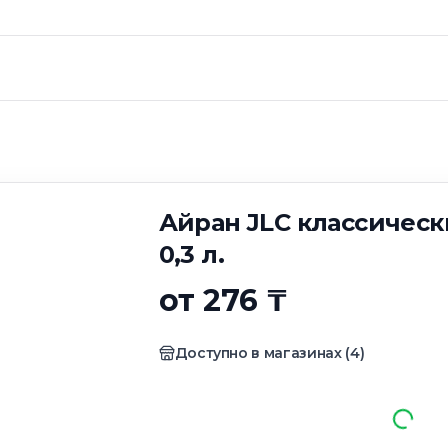
 классический сол
Айран JLC классичес
0,3 л.
от 276 ₸
Доступно в магазинах
(
4
)