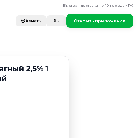
 2,5% 1 литр но
Быстрая доставка по 10 городам РК
Открыть приложение
Алматы
RU
гный 2,5% 1
ый