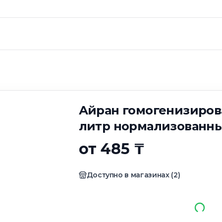
могенизировагный
ванный
Айран гомогенизирова
литр нормализованн
от 485 ₸
Доступно в магазинах
(
2
)