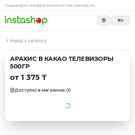
Главная
Главная
Для себя
Для бизнеса
Стать партнёром
Каталог
Орехи
RU
АРАХИС В КАКАО ТЕЛЕВИЗОРЫ 500ГР
Назад к каталогу
АРАХИС В КАКАО ТЕЛЕВИЗОРЫ
500ГР
от 1 375 ₸
Доступно в магазинах
(
1
)