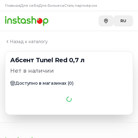
Главная
Главная
Для себя
Для бизнеса
Стать партнёром
Каталог
Абсент
RU
Абсент Tunel Red 0,7 л
Назад к каталогу
Абсент Tunel Red 0,7 л
Нет в наличии
Доступно в магазинах
(
0
)