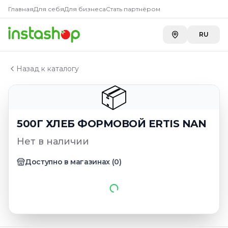
Главная
Главная
Для себя
Для бизнеса
Стать партнёром
Каталог
500Г ХЛЕБ ФОРМОВОЙ ERTIS NAN
RU
Назад к каталогу
📦
500Г ХЛЕБ ФОРМОВОЙ ERTIS NAN
Нет в наличии
Доступно в магазинах
(
0
)