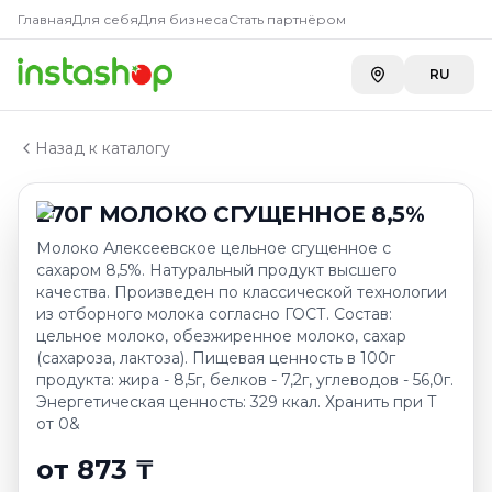
Купить
270Г МОЛОКО СГУЩ
Главная
Главная
Для себя
Для бизнеса
Стать партнёром
Каталог
Carefood
—
873 ₸
Сгущенное молоко
RU
METRO г. Шымкент
—
968 ₸
270Г МОЛОКО СГУЩЕННОЕ 8,5%
METRO г. Усть-Каменогорск
—
968 ₸
A-Store на Кенесары Хана
—
970 ₸
Назад к каталогу
Toimart
—
1 159 ₸
270Г МОЛОКО СГУЩЕННОЕ 8,5%
Молоко Алексеевское цельное сгущенное с
сахаром 8,5%. Натуральный продукт высшего
качества. Произведен по классической технологии
из отборного молока согласно ГОСТ. Состав:
цельное молоко, обезжиренное молоко, сахар
(сахароза, лактоза). Пищевая ценность в 100г
продукта: жира - 8,5г, белков - 7,2г, углеводов - 56,0г.
Энергетическая ценность: 329 ккал. Хранить при Т
от 0&
от 873 ₸