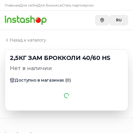
Главная
Главная
Для себя
Для бизнеса
Стать партнёром
Каталог
Овощи замороженные и сушеные
RU
2,5КГ ЗАМ БРОККОЛИ 40/60 HS
Назад к каталогу
2,5КГ ЗАМ БРОККОЛИ 40/60 HS
Нет в наличии
Доступно в магазинах
(
0
)