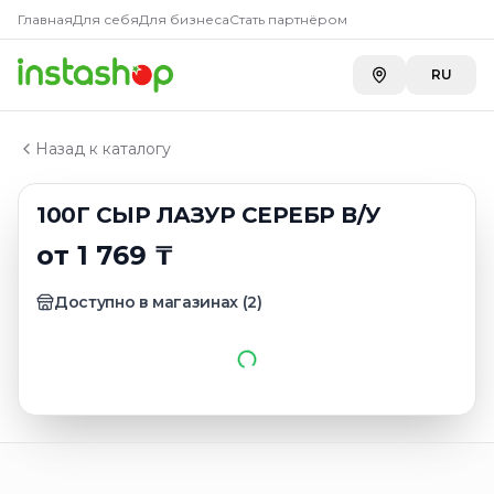
Главная
Главная
Для себя
Для бизнеса
Стать партнёром
Каталог
Сыр с плесенью
RU
100Г СЫР ЛАЗУР СЕРЕБР В/У
Назад к каталогу
100Г СЫР ЛАЗУР СЕРЕБР В/У
от 1 769 ₸
Доступно в магазинах
(
2
)