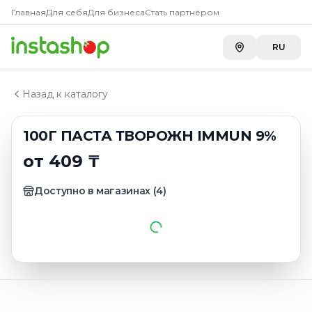
Купить
100Г ПАСТА ТВОРОЖ
Главная
Главная
Для себя
Для бизнеса
Стать партнёром
Каталог
Carefood
—
409 ₸
Десерты молочно-творожные
RU
100Г ПАСТА ТВОРОЖН IMMUN 9%
Назад к каталогу
100Г ПАСТА ТВОРОЖН IMMUN 9%
от 409 ₸
Доступно в магазинах
(
4
)