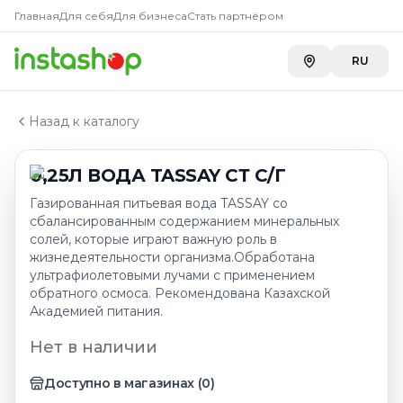
Главная
Главная
Для себя
Для бизнеса
Стать партнёром
Каталог
Вода
RU
0,25Л ВОДА TASSAY СТ С/Г
Назад к каталогу
0,25Л ВОДА TASSAY СТ С/Г
Газированная питьевая вода TASSAY со
сбалансированным содержанием минеральных
солей, которые играют важную роль в
жизнедеятельности организма.Обработана
ультрафиолетовыми лучами с применением
обратного осмоса. Рекомендована Казахской
Академией питания.
Нет в наличии
Доступно в магазинах
(
0
)