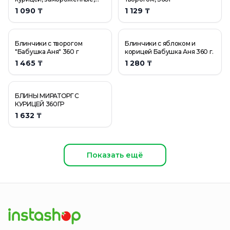
360г
1 090 ₸
1 129 ₸
Блинчики с творогом
Блинчики с яблоком и
"Бабушка Аня" 360 г
корицей Бабушка Аня 360 г.
1 465 ₸
1 280 ₸
БЛИНЫ МИРАТОРГ С
КУРИЦЕЙ 360ГР
1 632 ₸
Показать ещё