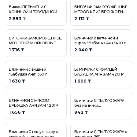
Бижан ПЕЛЬМЕНИ С
БИТОЧКИ ЗАМОРОЖЕННЫЕ
КОНИНОЙ И ГОВЯДИНОЙ
MFOOD.KZ ИЗ БРОККОЛИ
6ШТ
2 593 ₸
2 112 ₸
БИТОЧКИ ЗАМОРОЖЕННЫЕ
Блинчики с ветчиной и
MFOOD.KZ МОРКОВНЫЕ
сыром "Бабушка Аня" 420 г
6ШТ
1 716 ₸
2 040 ₸
Блинчики с вишней
БЛИНЧИКИ С КУРИЦЕЙ
"Бабушка Аня" 360 г
БАБУШКА АНЯ ЗАМ 420ГР
1 630 ₸
1 600 ₸
БЛИНЧИКИ С МЯСОМ
Блинчики С ПЫЛУ С ЖАРУ
БАБУШКА АНЯ ЗАМ 420ГР
без начинки
быстрозамороженные, 360г
1 656 ₸
942 ₸
Блинчики С пылу с жару с
Блинчики С ПЫЛУ С ЖАРУ с
курицей, замороженные,
творогом, 360г