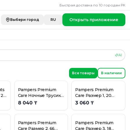
я детей
Быстрая доставка по 10 городам РК
Открыть приложение
Выбери город
RU
AI
Все товары
В наличии
ts
Pampers Premium
Pampers Premium
 28
Care Ночные Трусики
Care Размер 1, 20
Размер 3, 28
Подгузники, 2kg-5kg
8 040 ₸
3 060 ₸
Трусиков, 6кг-11кг
Pampers Premium
Pampers Premium
Care Размер 2, 66
Care Размер 3, 18