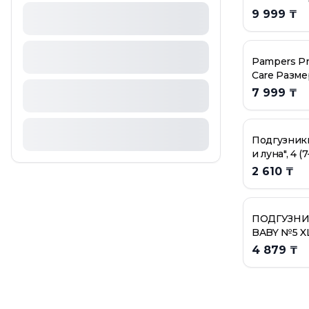
Подгузники
ПОДГУЗНИКИ EKITTO PREMIUM М54 6-11КГ
9 999 ₸
ПОДГУЗНИКИ HAPPY BABY №3 M 6-11КГ 62ШТ
ПОДГУЗНИКИ HAPPY BABY №4 L 9-14КГ 54ШТ
Pampers P
ПОДГУЗНИКИ HAPPY BABY №5 XL 12-17КГ 46ШТ
Care Размер
Подгузники HUGGIES Classic Junior 5 (11-25кг), 56шт
Подгузники
7 999 ₸
Подгузники Huggies classic размер 4 (7-18 кг) 14 шт
10kg
ПОДГУЗНИКИ HUGGIES ELITE SOFT 2 4-6КГ 20ШТ ГР
ПОДГУЗНИКИ HUGGIES ELITE SOFT 4 8-14КГ 54ШТ ГР
Подгузник
и луна", 4 (7
штук
2 610 ₸
ПОДГУЗНИ
BABY №5 XL
46ШТ
4 879 ₸