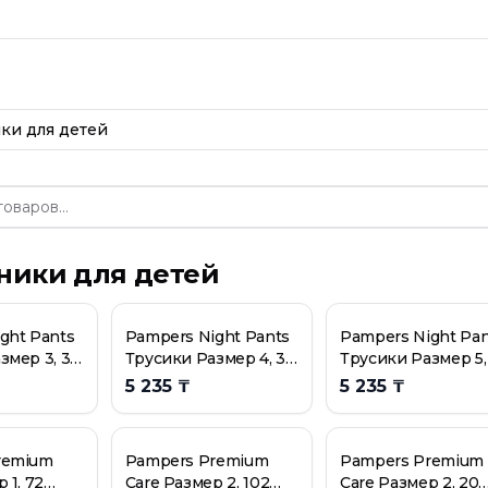
рии
Подгузники дл
кг
кг
7кг
ки для детей
Трусиков, 6кг-11кг
-5kg
-5kg
g-8kg
g-8kg
ники для детей
-8kg
-10kg
-10kg
ght Pants
Pampers Night Pants
Pampers Night Pan
змер 5 15 штук
змер 3, 32
Трусики Размер 4, 30
Трусики Размер 5,
кг
шт, 9кг - 15кг
шт, 12кг - 17кг
5 235 ₸
5 235 ₸
азмер 3, 80 штук
азмер 5, 56 штук
remium
Pampers Premium
Pampers Premium
 1, 72
Care Размер 2, 102
Care Размер 2, 20