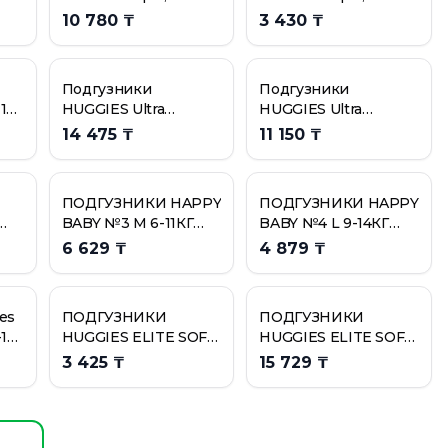
8kg
Подгузники, 4kg-8kg
Подгузники, 6kg-
10 780 ₸
3 430 ₸
10kg
Подгузники
Подгузники
1
HUGGIES Ultra
HUGGIES Ultra
Comfort для
Comfort для
14 475 ₸
11 150 ₸
мальчиков, размер 3,
мальчиков, размер 5,
80 штук
56 штук
ПОДГУЗНИКИ HAPPY
ПОДГУЗНИКИ HAPPY
BABY №3 M 6-11КГ
BABY №4 L 9-14КГ
62ШТ
54ШТ
6 629 ₸
4 879 ₸
es
ПОДГУЗНИКИ
ПОДГУЗНИКИ
-18
HUGGIES ELITE SOFT
HUGGIES ELITE SOFT
2 4-6КГ 20ШТ ГР/УП
4 8-14КГ 54ШТ ГР/УП
3 425 ₸
15 729 ₸