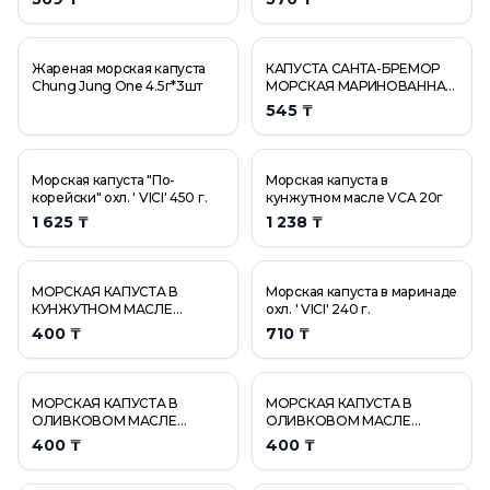
Русское море| Морская капуста с луком и сладким п
Русское море| Морская капуста с луком и сладким п
Салат VICI Капуста морская с овощами в маринаде В
Жареная морская капуста
КАПУСТА САНТА-БРЕМОР
Салат Дальневосточный из морской капусты 220гр
Chung Jung One 4.5г*3шт
МОРСКАЯ МАРИНОВАННАЯ
КЛАССИЧЕСКАЯ 200ГР
545 ₸
Салат Доброфлот Дальневосточный из морской капу
Салат из морской капусты "Витаминный" 380 г
Салат из морской капусты "Дальневосточный" 380 г
Морская капуста "По-
Морская капуста в
Салат из морской капусты "Закусочный" 380 гр
корейски" охл. ' VICI' 450 г.
кунжутном масле VCA 20г
1 625 ₸
1 238 ₸
МОРСКАЯ КАПУСТА В
Морская капуста в маринаде
КУНЖУТНОМ МАСЛЕ
охл. ' VICI' 240 г.
ТАНУКО 4,5ГР
400 ₸
710 ₸
МОРСКАЯ КАПУСТА В
МОРСКАЯ КАПУСТА В
ОЛИВКОВОМ МАСЛЕ
ОЛИВКОВОМ МАСЛЕ
ТАНУКО 4,5ГР
ТАНУКО 4,5ГР
400 ₸
400 ₸