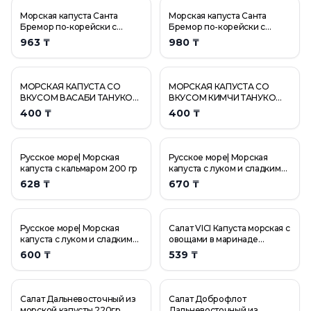
Морская капуста Санта
Морская капуста Санта
Бремор по-корейски с
Бремор по-корейски с
баклажанами 350 г
морковью 350 г
963 ₸
980 ₸
МОРСКАЯ КАПУСТА СО
МОРСКАЯ КАПУСТА СО
ВКУСОМ ВАСАБИ ТАНУКО
ВКУСОМ КИМЧИ ТАНУКО
4,5ГР
4,5ГР
400 ₸
400 ₸
Русское море| Морская
Русское море| Морская
капуста с кальмаром 200 гр
капуста с луком и сладким
перцем, 200 гр
628 ₸
670 ₸
Русское море| Морская
Салат VICI Капуста морская с
капуста с луком и сладким
овощами в маринаде
перцем, 200 гр
Витаминная 150г
600 ₸
539 ₸
Салат Дальневосточный из
Салат Доброфлот
морской капусты 220гр
Дальневосточный из