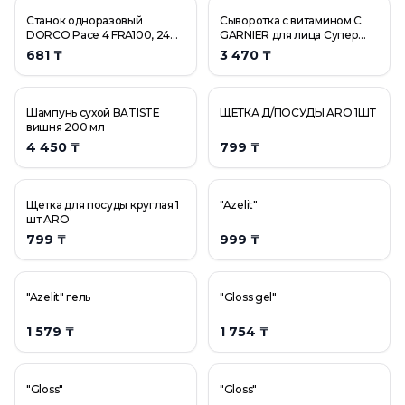
Станок одноразовый
Сыворотка с витамином С
DORCO Pace 4 FRA100, 24
GARNIER для лица Супер
шт в упаковке
Сияние 30МЛ
681 ₸
3 470 ₸
Шампунь сухой BATISTE
ЩЕТКА Д/ПОСУДЫ ARO 1ШТ
вишня 200 мл
4 450 ₸
799 ₸
Щетка для посуды круглая 1
"Azelit"
шт ARO
799 ₸
999 ₸
"Azelit" гель
"Gloss gel"
1 579 ₸
1 754 ₸
"Gloss"
"Gloss"