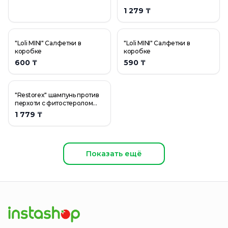
1 279 ₸
"Loli MINI" Салфетки в
"Loli MINI" Салфетки в
коробке
коробке
600 ₸
590 ₸
"Restorex" шампунь против
перхоти с фитостеролом
500мл
1 779 ₸
Показать ещё