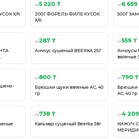
5 220 ₸
6 659
от
от
УСОК Х/К
200Г ФОРЕЛЬ ФИЛЕ КУСОК
500Г ЗА
Х/К
287 ₸
559 ₸
от
от
АНТА
Анчоус сушеный BEERKA 25Г
Анчоусы 
вяленые 3
800 ₸
790 ₸
от
от
ушено-
Брюшки щуки вяленые АС, 40
Брюшки 
гр
АС, 40 гр
738 ₸
4 209
от
от
пченые
Кальмар сушеный Beerka 38г
КИЖУЧ 
МЕРИДИА
В/У