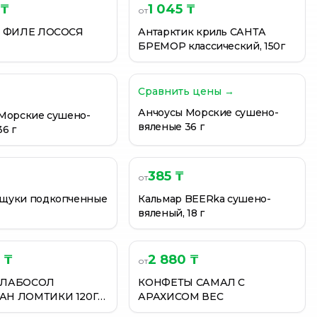
 ₸
1 045 ₸
от
М ФИЛЕ ЛОСОСЯ
Антарктик криль САНТА
БРЕМОР классический, 150г
Сравнить цены →
Анчоусы Морские сушено-
Морские сушено-
вяленые 36 г
6 г
385 ₸
от
щуки подкопченные
Кальмар BEERka сушено-
вяленый, 18 г
 ₸
2 880 ₸
от
СЛАБОСОЛ
КОНФЕТЫ САМАЛ С
Н ЛОМТИКИ 120Г
АРАХИСОМ ВЕС