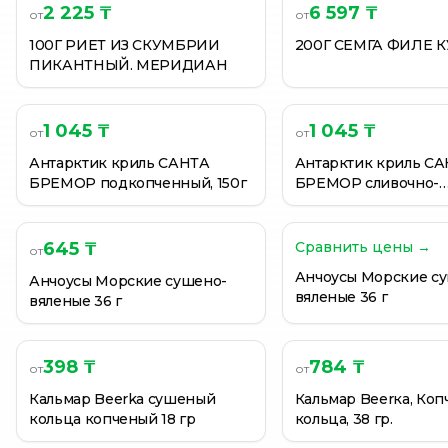
2 225 ₸
6 597 ₸
от
от
Кальмар сушеный Beerka 38г
КИЖУЧ СЛАБОСОЛ МЕРИДИАН ЛОМТИКИ 120Г В/У
100Г РИЕТ ИЗ СКУМБРИИ
200Г СЕМГА ФИЛЕ К
ПИКАНТНЫЙ. МЕРИДИАН
КОНФЕТЫ САМАЛ С АРАХИСОМ ВЕС
1 045 ₸
1 045 ₸
от
от
Антарктик криль САНТА
Антарктик криль С
БРЕМОР подкопченный, 150г
БРЕМОР сливочно-
чесночный, 150 г
645 ₸
Сравнить цены →
от
Анчоусы Морские с
Анчоусы Морские сушено-
вяленые 36 г
вяленые 36 г
398 ₸
784 ₸
от
от
Кальмар Beerka сушеный
Кальмар Beerка, Ко
кольца копченый 18 гр
кольца, 38 гр.