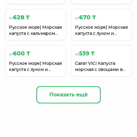
ТАНУКО 4,5ГР
ТАНУКО 4,5ГР
628 ₸
670 ₸
от
от
Русское море| Морская
Русское море| Морская
капуста с кальмаром
капуста с луком и
200 гр
сладким перцем, 200
гр
600 ₸
539 ₸
от
от
Русское море| Морская
Салат VICI Капуста
капуста с луком и
морская с овощами в
сладким перцем, 200
маринаде Витаминная
гр
150г
Показать ещё