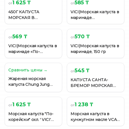
Русское море| Морская капуста с луком и сладким п
1 625 ₸
585 ₸
от
от
Русское море| Морская капуста с луком и сладким п
450Г КАПУСТА
VICI|Морская капуста в
Салат VICI Капуста морская с овощами в маринаде В
МОРСКАЯ В
маринаде
МАРИНАД
«Классическая» 150гр
569 ₸
570 ₸
от
от
VICI|Морская капуста в
VICI|Морская капуста в
маринаде «По-
маринаде, 150 гр
корейски», 150 гр
Сравнить цены →
545 ₸
от
Жареная морская
КАПУСТА САНТА-
капуста Chung Jung
БРЕМОР МОРСКАЯ
One 4.5г*3шт
МАРИНОВАННАЯ
КЛАССИЧЕСКАЯ 200ГР
1 625 ₸
1 238 ₸
от
от
Морская капуста "По-
Морская капуста в
корейски" охл. ' VICI'
кунжутном масле VCA
450 г.
20г