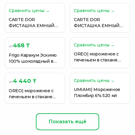
502ГР
502ГР
Сравнить цены →
Сравнить цены →
CARTE DOR
CARTE DOR
ФИСТАШКА ЕМНЫЙ
ФИСТАШКА ЕМНЫЙ
ШОКОЛАД ПЛОМБИР
ШОКОЛАД ПЛОМБИР
502ГР
502ГР
468 ₸
Сравнить цены →
от
OREO| мороженое с
Frigo Каракум Эскимо
печеньем в стакане
100% шоколадный в
480мл
шоколадной глазури,
65 гр.
4 440 ₸
Сравнить цены →
от
UMIAMI| Мороженое
OREO| мороженое с
Пломбир 6% 520 мл
печеньем в стакане
480мл
Показать ещё