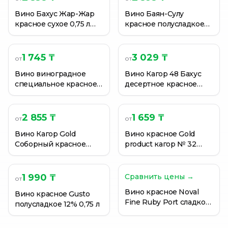
Вино Бахус Жар-Жар
Вино Баян-Сулу
красное сухое 0,75 л
красное полусладкое
(Казахстан)
0,75 л (Казахстан)
1 745 ₸
3 029 ₸
от
от
Вино виноградное
Вино Кагор 48 Бахус
специальное красное
десертное красное
крепкое "Портвейн 72"
0,75 л (Казахстан)
Бахус 20%, 0,7 л
(Казахстан)
2 855 ₸
1 659 ₸
от
от
Вино Кагор Gold
Вино красное Gold
Соборный красное
product кагор № 32
десертное 0.75 л.
десертное 0,75 л
1 990 ₸
Сравнить цены →
от
Вино красное Noval
Вино красное Gusto
Fine Ruby Port сладкое
полусладкое 12% 0,75 л
0,75 л (Португалия)