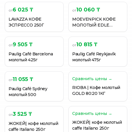
6 025 ₸
10 060 ₸
от
от
LAVAZZA КОФЕ
MOEVENPICK КОФЕ
ЭСПРЕССО 250Г
МОЛОТЫЙ EDLE
KOMPO. 500Г
9 505 ₸
10 815 ₸
от
от
Paulig Café Barcelona
Paulig Café Reykjavík
молотый 425г
молотый 475г
11 055 ₸
Сравнить цены →
от
RIOBA | Кофе молотый
Paulig Café Sydney
GOLD 80:20 1КГ
молотый 500
3 525 ₸
Сравнить цены →
от
ЖОКЕЙ| кофе молотый
ЖОКЕЙ| кофе молотый
caffe Italiano 250г
caffe Italiano 250г