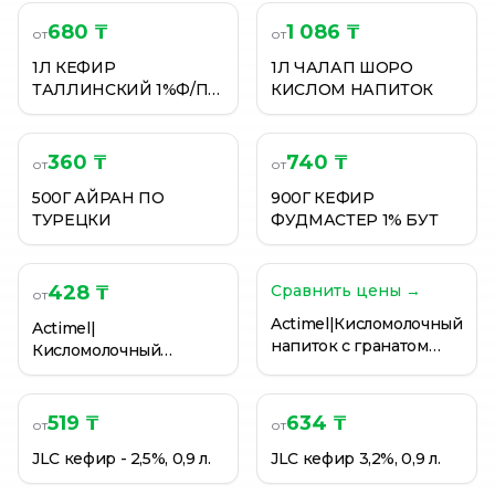
АКТИМЕЛЬ КЛУБНИКА, 95Г
680 ₸
1 086 ₸
БИО КАТЫК ДЕПОВСКИЙ 2,5% 0,5Л П/П
от
от
БИОЙОГУРТ АЙС БИОАЙС ВАНИЛЬ 2,5% 1000 Г TETR
1Л КЕФИР
1Л ЧАЛАП ШОРО
ТАЛЛИНСКИЙ 1%Ф/П
КИСЛОМ НАПИТОК
ЗЕН
360 ₸
740 ₸
от
от
500Г АЙРАН ПО
900Г КЕФИР
ТУРЕЦКИ
ФУДМАСТЕР 1% БУТ
428 ₸
Сравнить цены →
от
Actimel|Кисломолочный
Actimel|
напиток с гранатом
Кисломолочный
2,5% 100г
напиток с клубникой
2,5% 100г
519 ₸
634 ₸
от
от
JLC кефир - 2,5%, 0,9 л.
JLC кефир 3,2%, 0,9 л.