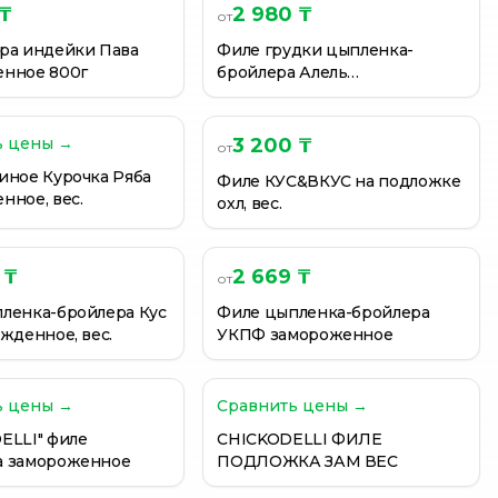
 ₸
2 980 ₸
от
ра индейки Пава
Филе грудки цыпленка-
нное 800г
бройлера Алель
замороженное
ь цены →
3 200 ₸
от
иное Курочка Ряба
Филе КУС&ВКУС на подложке
нное, вес.
охл, вес.
 ₸
2 669 ₸
от
ленка-бройлера Кус
Филе цыпленка-бройлера
жденное, вес.
УКПФ замороженное
ь цены →
Сравнить цены →
ELLI" филе
CHICKODELLI ФИЛЕ
а замороженное
ПОДЛОЖКА ЗАМ ВЕС