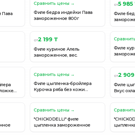
Сравнить цены →
5 985
от
Филе бедра индейки Пава
 Пава
Филе бед
замороженное 800г
замороже
2 199 ₸
Сравнит
от
Филе кур
Филе куриное Алель
замороже
замороженное, вес.
Сравнить цены →
2 909
от
Филе цыпленка-бройлера
йлера
Филе цып
Курочка ряба без кожи
дложке
Вкус охла
охлажденное
Сравнить цены →
Сравнит
"CHICKODELLI" филе
"CHICKOD
нное
цыпленка замороженное
цыпленк