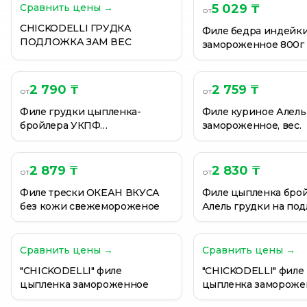
Сравнить цены →
5 029 ₸
от
"CHICKODELLI" филе цыпленка замороженное
CHICKODELLI ГРУДКА
"CHICKODELLI" филе цыпленка замороженное
Филе бедра индейки
ПОДЛОЖКА ЗАМ ВЕС
замороженное 800г
CHICKODELLI ФИЛЕ ПОДЛОЖКА ЗАМ ВЕС
2 790 ₸
2 759 ₸
от
от
Филе грудки цыпленка-
Филе куриное Алель
бройлера УКПФ
замороженное, вес.
замороженное
2 879 ₸
2 830 ₸
от
от
Филе трески ОКЕАН ВКУСА
Филе цыпленка бро
без кожи свежемороженое
Алель грудки на по
охлажденные, вес.
Сравнить цены →
Сравнить цены →
"CHICKODELLI" филе
"CHICKODELLI" филе
цыпленка замороженное
цыпленка замороже