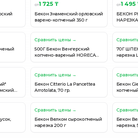
1 725 ₸
1 495
от
от
рский
Бекон Знаменский орловский
БЕКОН 
варено-копченый 350 г
НАРЕЗКА 
Сравнить цены →
Сравнит
пченый
500Г Бекон Венгерский
70Г ШПЕК
копчено-вареный HORECA
нарезка 
SELECT
Сравнить цены →
Сравнит
ый"
Бекон Citterio La Pancetteа
Бекон Gie
Омский
Arrotolata, 70 гр.
копченый
умная
Сравнить цены →
Сравнит
усок,
Бекон Велком сырокопченый
Бекон Ве
нарезка 200 г
нарезка, 