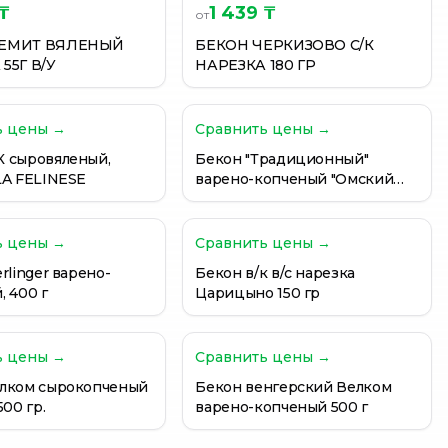
 ₸
1 439 ₸
от
РЕМИТ ВЯЛЕНЫЙ
БЕКОН ЧЕРКИЗОВО С/К
55Г В/У
НАРЕЗКА 180 ГР
ь цены →
Сравнить цены →
 сыровяленый,
Бекон "Традиционный"
LA FELINESE
варено-копченый "Омский
бекон", 300 гр, вакуумная
упаковка
ь цены →
Сравнить цены →
rlinger варено-
Бекон в/к в/с нарезка
, 400 г
Царицыно 150 гр
ь цены →
Сравнить цены →
лком сырокопченый
Бекон венгерский Велком
500 гр.
варено-копченый 500 г