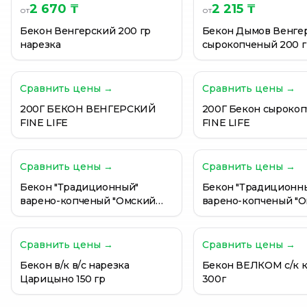
2 670 ₸
2 215 ₸
от
от
Бекон Велком сырокопченый нарезка 200 г
Бекон Велком сырокопченый нарезка, 500 гр.
Бекон Венгерский 200 гр
Бекон Дымов Венге
нарезка
сырокопченый 200 г
Бекон венгерский Велком варено-копченый 500 г
Сравнить цены →
Сравнить цены →
200Г БЕКОН ВЕНГЕРСКИЙ
200Г Бекон сыроко
FINE LIFE
FINE LIFE
Сравнить цены →
Сравнить цены →
Бекон "Традиционный"
Бекон "Традиционн
варено-копченый "Омский
варено-копченый "
бекон", 300 гр, вакуумная
бекон", 300 гр, ваку
упаковка
упаковка
Сравнить цены →
Сравнить цены →
Бекон в/к в/с нарезка
Бекон ВЕЛКОМ с/к к
Царицыно 150 гр
300г