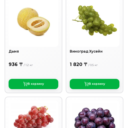
Дыня
Виноград Хусейн
936 〒
1 820 〒
/
1.2
кг
/
0.5
кг
В корзину
В корзину