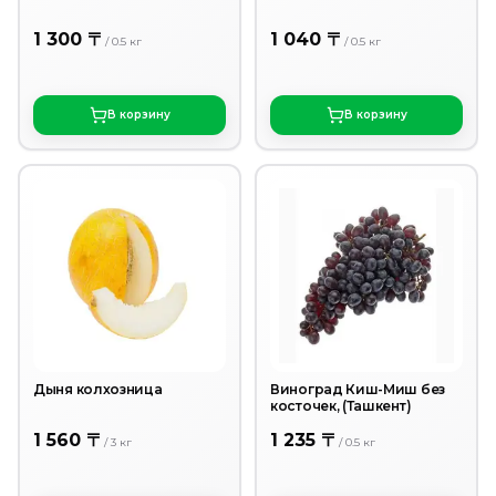
1 300 〒
1 040 〒
/
0.5
кг
/
0.5
кг
В корзину
В корзину
Дыня колхозница
Виноград Киш-Миш без
косточек, (Ташкент)
1 560 〒
1 235 〒
/
3
кг
/
0.5
кг