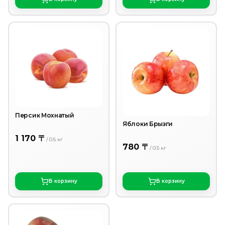
Персик Мохнатый
Яблоки Брызги
1 170 〒
/
0.5
кг
780 〒
/
0.5
кг
В корзину
В корзину