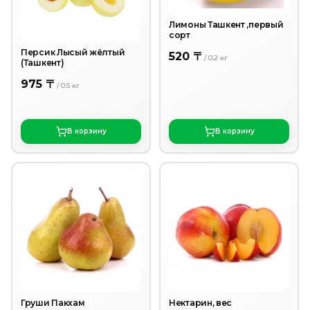
Лимоны Ташкент ,первый
сорт
Персик Лысый жёлтый
520 〒
/
0.2
кг
(Ташкент)
975 〒
/
0.5
кг
В корзину
В корзину
Груши Пакхам
Нектарин, вес