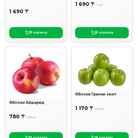
1 690 〒
/
1
кг
1 690 〒
В корзину
В корзину
Яблоки Гренни смит
Яблоки Айдаред
1 170 〒
/
0.5
кг
780 〒
/
0.5
кг
В корзину
В корзину