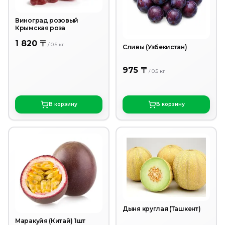
Виноград розовый
Крымская роза
1 820 〒
/
0.5
кг
Сливы (Узбекистан)
975 〒
/
0.5
кг
В корзину
В корзину
Дыня круглая (Ташкент)
Маракуйя (Китай) 1шт