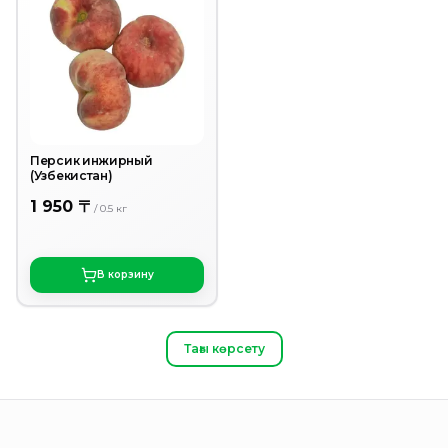
Персик инжирный
(Узбекистан)
1 950 〒
/
0.5
кг
В корзину
Тағы көрсету