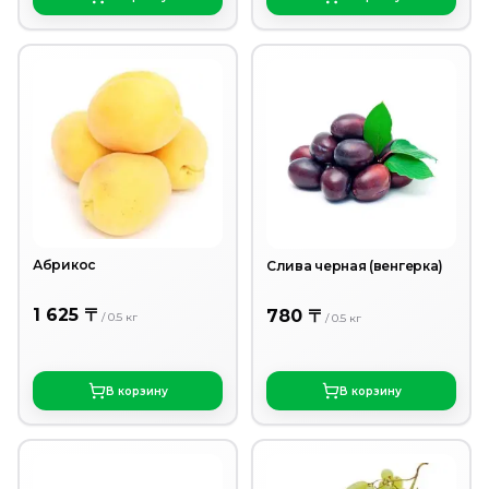
Абрикос
Слива черная (венгерка)
1 625 〒
780 〒
/
0.5
кг
/
0.5
кг
В корзину
В корзину