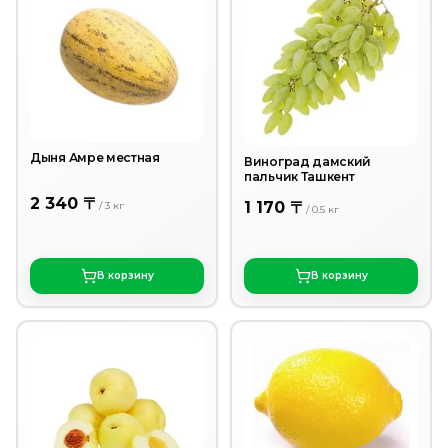
Дыня Амре местная
Виноград дамский
пальчик Ташкент
2 340 〒
1 170 〒
/
3
кг
/
0.5
кг
В корзину
В корзину