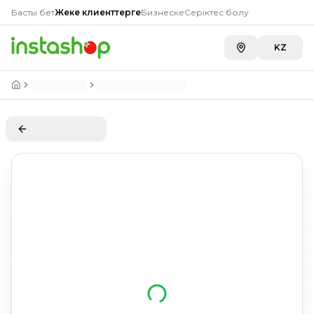
Басты бет
Жеке клиенттерге
Бизнеске
Серіктес болу
KZ