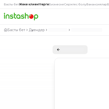
Басты бет
Жеке клиенттерге
Бизнеске
Серіктес болу
Вакансиялар
Б
Басты бет
Дүкендер