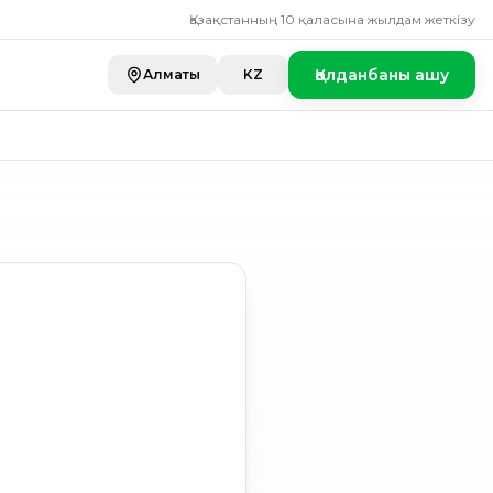
Қазақстанның 10 қаласына жылдам жеткізу
Қолданбаны ашу
Алматы
KZ