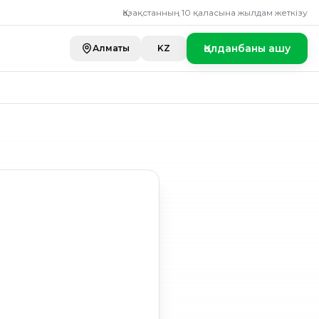
Қазақстанның 10 қаласына жылдам жеткізу
Қолданбаны ашу
Алматы
KZ