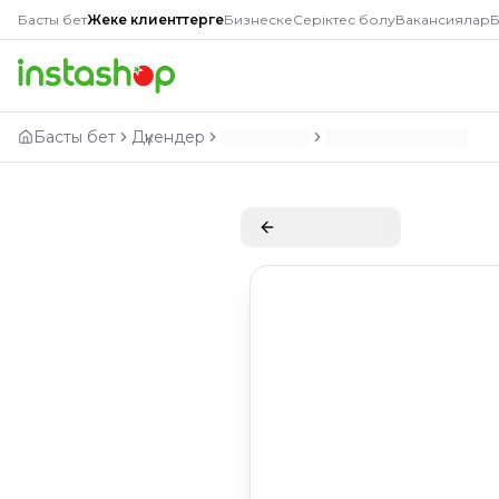
Басты бет
Жеке клиенттерге
Бизнеске
Серіктес болу
Вакансиялар
Б
Басты бет
Дүкендер