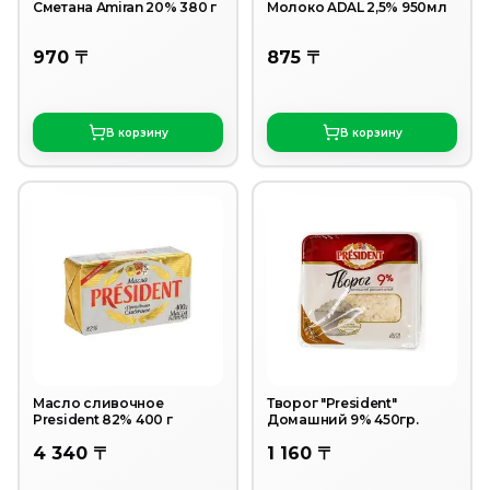
Сметана Аmiran 20% 380 г
Молоко ADAL 2,5% 950мл
970 〒
875 〒
В корзину
В корзину
Масло сливочное
Творог "President"
President 82% 400 г
Домашний 9% 450гр.
4 340 〒
1 160 〒