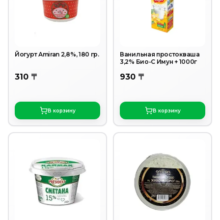
Йогурт Аmiran 2,8%, 180 гр.
Ванильная простокваша
3,2% Био-С Имун + 1000г
310 〒
930 〒
В корзину
В корзину