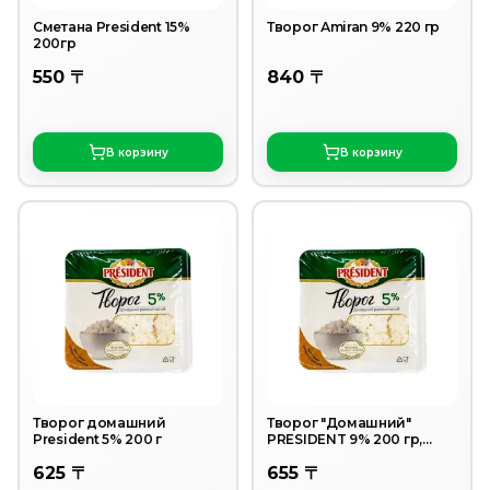
Сметана President 15%
Творог Аmiran 9% 220 гр
200гр
550 〒
840 〒
В корзину
В корзину
Творог домашний
Творог "Домашний"
President 5% 200 г
PRESIDENT 9% 200 гр,
ванночка
625 〒
655 〒