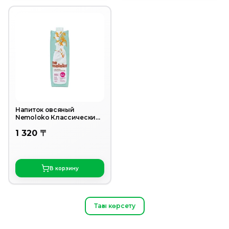
Напиток овсяный
Nemoloko Классический
1Л
1 320 〒
В корзину
Тағы көрсету