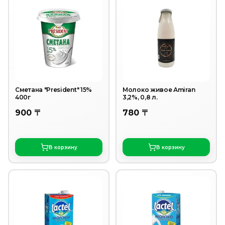
Сметана "President" 15%
Молоко живое Аmiran
400г
3,2%, 0,8 л.
900 〒
780 〒
В корзину
В корзину