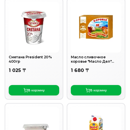
Сметана President 20%
Масло сливочное
400гр
коровье "Масло Дел"
82,5% 200г
1 025 〒
1 680 〒
В корзину
В корзину