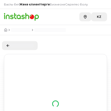
Басты бет
Жеке клиенттерге
Бизнеске
Серіктес болу
KZ