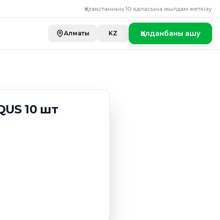
0 шт
Қазақстанның 10 қаласына жылдам жеткізу
Қолданбаны ашу
Алматы
KZ
QUS 10 шт