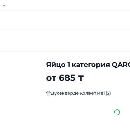
тегория QARQUS 1
лог
Яйцо 1 категория QAR
от 685 ₸
Дүкендерде қолжетімді
(
2
)